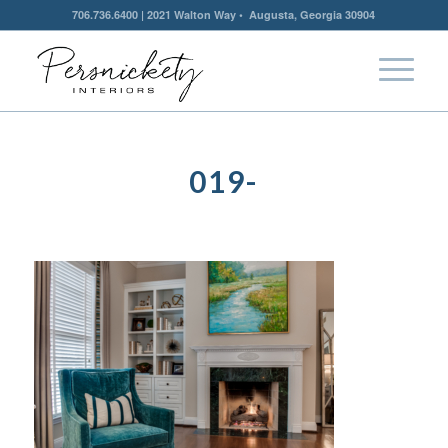
706.736.6400 | 2021 Walton Way • Augusta, Georgia 30904
019-